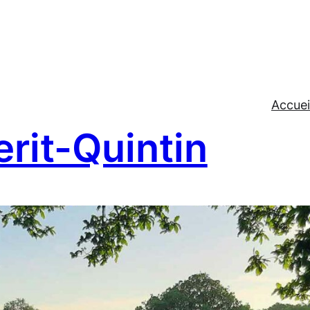
Accuei
rit-Quintin