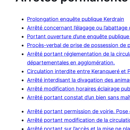
Prolongation enquête publique Kerdrain
Arrêté concernant l’élagage ou l’abattage 
Portant ouverture d’une enquête publique 
Procès-verbal de prise de possession de pl
Arrêté portant réglementation de la circu
départementales en agglomération.
Circulation interdite entre Keranqueré et
Arrêté interdisant la divagation des anim
Arrêté modification horaires éclairage pub
Arrêté portant constat d’un bien sans maî
Arrêté portant permission de voirie. Pose
Arrêté portant modification de la circulat
Arrêté portant sur l’accès et la mise ne pl