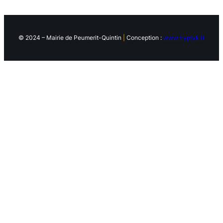
© 2024 – Mairie de Peumerit-Quintin
|
Conception :
www.tryptyk.fr